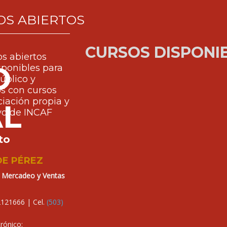
OS ABIERTOS
CURSOS DISPONI
os abiertos
O
sponibles para
úblico y
s con cursos
ciación propia y
AL
yo de INCAF
to
DE PÉREZ
e Mercadeo y Ventas
22121666
| Cel.
(503)
rónico: