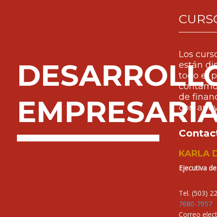
CURS
Los curs
DESARROLL
están di
todo el p
contamo
de finan
EMPRESARI
con apo
Contac
KARLA 
Ejecutiva d
Tel. (503) 
7680-7957
Correo elect