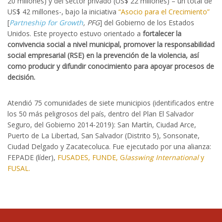
20 millones) y del sector privado (US$ 22 millones) – un total de
US$ 42 millones-, bajo la iniciativa
“
Asocio para el Crecimiento
”
[
Partneship for Growth
, PFG
] del Gobierno de los Estados
Unidos. Este proyecto estuvo orientado a
fortalecer la
convivencia social a nivel municipal, promover la responsabilidad
social empresarial (RSE) en la prevención de la violencia, así
como producir y difundir conocimiento para apoyar procesos de
decisión.
Atendió 75 comunidades de siete municipios (identificados entre
los 50 más peligrosos del país, dentro del Plan El Salvador
Seguro, del Gobierno 2014-2019): San Martín, Ciudad Arce,
Puerto de La Libertad, San Salvador (Distrito 5), Sonsonate,
Ciudad Delgado y Zacatecoluca. Fue ejecutado por una alianza:
FEPADE (líder),
FUSADES
,
FUNDE
,
G
lasswing
International
y
FUSAL
.