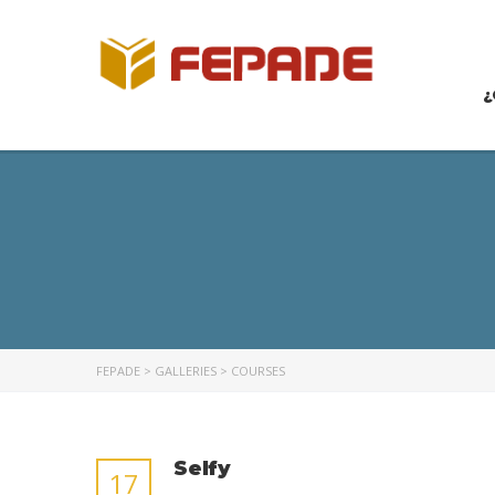
¿
FEPADE
>
GALLERIES
>
COURSES
Selfy
17