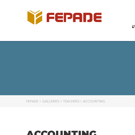
¿
FEPADE
>
GALLERIES
>
TEACHERS
>
ACCOUNTING
ACCOUNTING