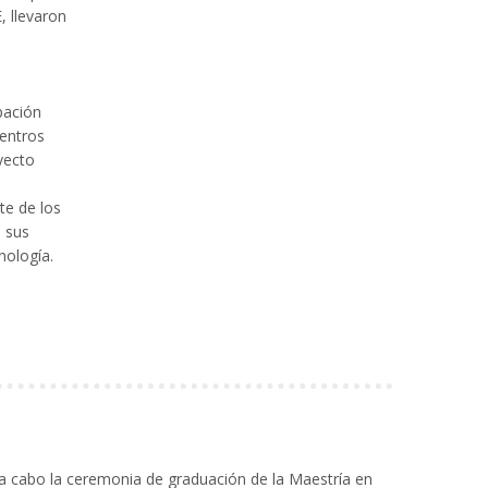
, llevaron
pación
entros
yecto
te de los
 sus
nología.
a cabo la ceremonia de graduación de la Maestría en