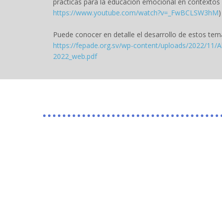
prácticas para la educación emocional en contextos
https://www.youtube.com/watch?v=_FwBCLSW3hM
)
Puede conocer en detalle el desarrollo de estos tema
https://fepade.org.sv/wp-content/uploads/2022/11/A
2022_web.pdf