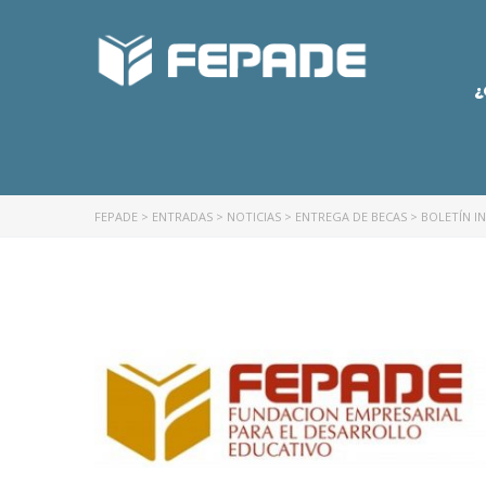
¿
FEPADE
>
ENTRADAS
>
NOTICIAS
>
ENTREGA DE BECAS
>
BOLETÍN I