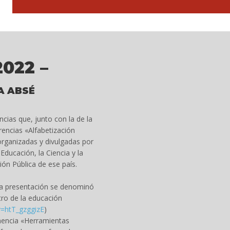
2022 –
A ABSÉ
cias que, junto con la de la
rencias «Alfabetización
organizadas y divulgadas por
ducación, la Ciencia y la
ión Pública de ese país.
ya presentación se denominó
tro de la educación
=htT_gzggizE
)
onencia «Herramientas