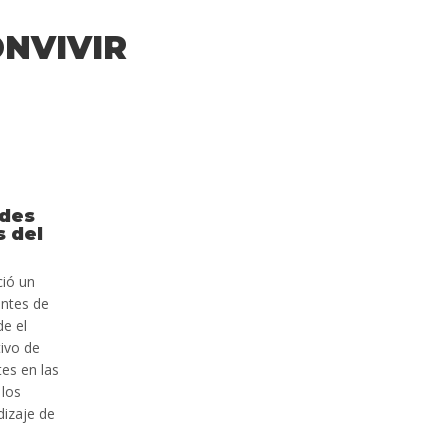
NVIVIR
ades
s del
ció un
entes de
de el
tivo de
tes en las
 los
izaje de