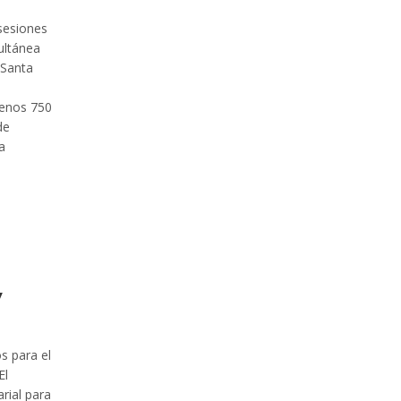
 sesiones
ultánea
 Santa
menos 750
de
a
y
s para el
El
rial para