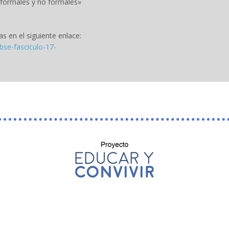
 formales y no formales»
s en el siguiente enlace:
bse-fasciculo-17-