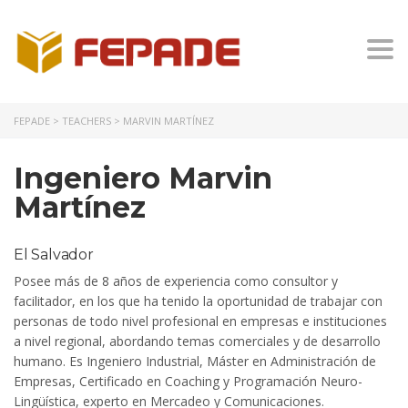
Togg
FEPADE
>
TEACHERS
>
MARVIN MARTÍNEZ
Ingeniero Marvin
Martínez
El Salvador
Posee
más
de 8
años
de experiencia como consultor y
facilitador, en los
que ha tenido la oportunidad de trabajar con
personas de todo nivel
profesional en empresas e instituciones
a nivel regional, abordando
temas comerciales y de desarrollo
humano. Es Ingeniero Industrial,
Máster
en
Administración
de
Empresas, Certificado en Coaching y
Programación
Neuro-
Lingüística
, experto en Mercadeo y
Comunicaciones.