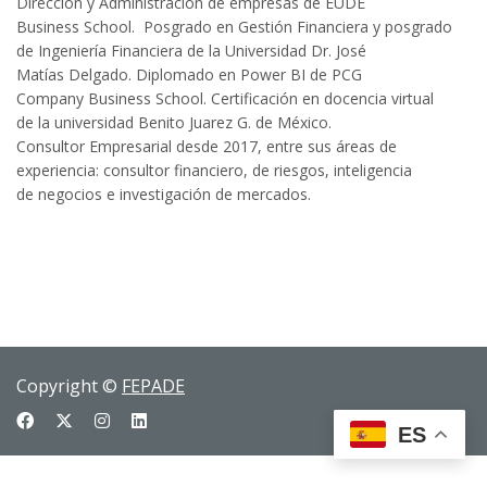
Dirección
y Administración de empresas de
EUDE
Business
School
. Posgrado en
Gestión Financiera y posgrado
de
Ingeniería Financiera de la Universidad
Dr. José
Matías Delgado. Diplomado
en
Power
BI de PCG
Company
Business
School
. Certificación en
docencia virtual
de la universidad
Benito
Juarez
G. de México.
Consultor
Empresarial desde 2017, entre sus
áreas de
experiencia: consultor
financiero, de riesgos, inteligencia
de
negocios e investigación de mercados.
Copyright ©
FEPADE
ES