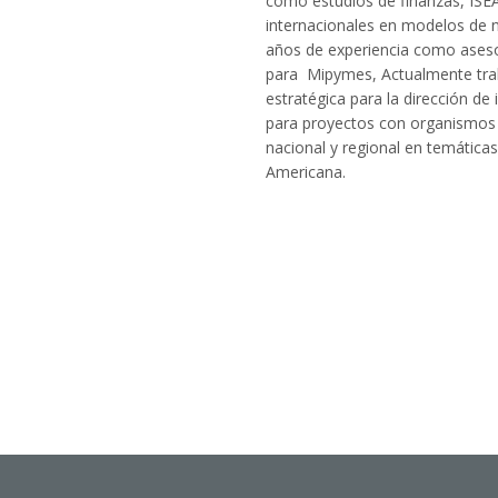
como
estudios de finanzas, IS
internacionales en
modelos de n
años de
experiencia como aseso
para
Mipymes
,
Actualmente tr
estratégica para
la dirección de
para proyectos
con organismos
nacional y regional
en temáticas
Americana.