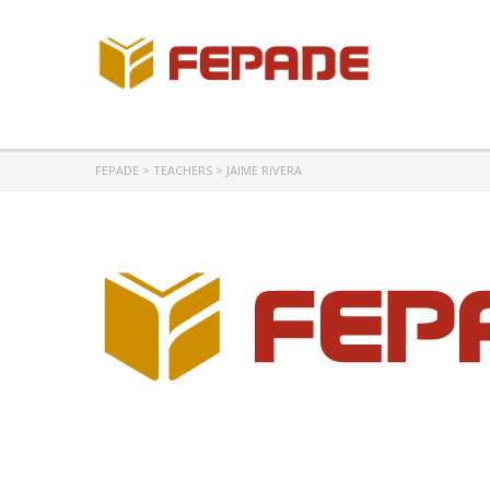
FEPADE
>
TEACHERS
>
JAIME RIVERA