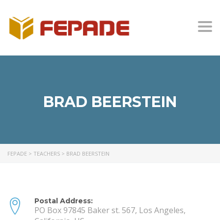
Togg
BRAD BEERSTEIN
FEPADE
>
TEACHERS
>
BRAD BEERSTEIN
Postal Address:
PO Box 97845 Baker st. 567, Los Angeles,