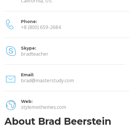
California, US.
Phone:
+8 (800) 659-2684
Skype:
bradteacher
Email:
brad@masterstudy.com
Web:
stylemixthemes.com
About Brad Beerstein