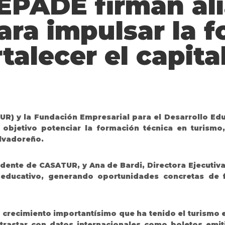
EPADE firman al
ara impulsar la 
ortalecer el capi
) y la Fundación Empresarial para el Desarrollo Educa
bjetivo potenciar la formación técnica en turismo, 
alvadoreño.
idente de CASATUR, y Ana de Bardi, Directora Ejecutiva
r educativo, generando oportunidades concretas de 
crecimiento importantísimo que ha tenido el turismo e
trastar con datos internacionales como boletos emit