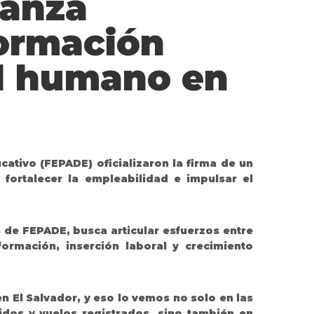
ianza
formación
tal humano en
tivo (FEPADE) oficializaron la firma de un
fortalecer la empleabilidad e impulsar el
 de FEPADE, busca articular esfuerzos entre
formación, inserción laboral y crecimiento
n El Salvador, y eso lo vemos no solo en las
idos y vuelos registrados, sino también en