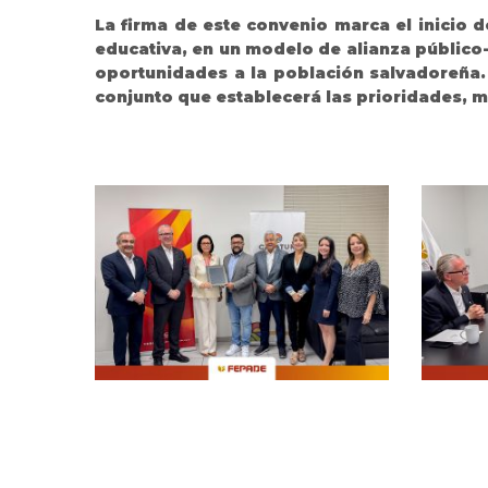
La firma de este convenio marca el inicio d
educativa, en un modelo de alianza público-
oportunidades a la población salvadoreña.
conjunto que establecerá las prioridades,