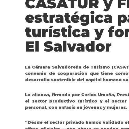
CASATUR y F
estratégica p
turística y f
El Salvador
La Cámara Salvadoreña de Turismo (CASATUR
convenio de cooperación que tiene como o
desarrollo sostenible del capital humano s
La alianza, firmada por Carlos Umaña, Pres
el sector productivo turístico y el secto
personal, con énfasis en jóvenes y mujeres.
“Desde el sector privado hemos validado el 
cifras oficiales —que ahora se pueden con