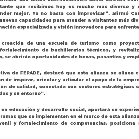
isitante que recibimos hoy es mucho más diverso y 
nder mejor. Ya no basta con improvisar”, afirmó Ca
 nuevas capacidades para atender a visitantes más di
ación especializada y visión innovadora para enfrentar
creación de una escuela de turismo como proyecto
 fortalecimiento de bachilleratos técnicos, y revital
, se abrirán oportunidades de becas, pasantías y emp
utiva de FEPADE, destacó que esta alianza se alinea 
 de inspirar, orientar y articular el apoyo de la empr
ón de calidad, conectada con sectores estratégicos c
das y su entorno”
.
en educación y desarrollo social, aportará su experie
gramas que se implementen en el marco de esta alianza.
enil y fortalecimiento de competencias, posiciona 