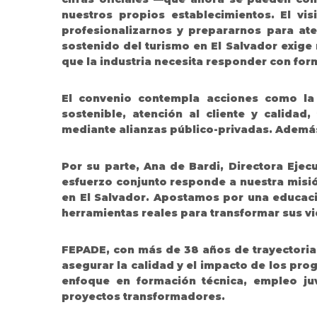
nuestros propios establecimientos. El v
profesionalizarnos y prepararnos para ate
sostenido del turismo en El Salvador exige
que la industria necesita responder con form
El convenio contempla acciones como la 
sostenible, atención al cliente y calidad,
mediante alianzas público-privadas. Además
Por su parte, Ana de Bardi, Directora Ejec
esfuerzo conjunto responde a nuestra misión
en El Salvador. Apostamos por una educaci
herramientas reales para transformar sus vi
FEPADE, con más de 38 años de trayectoria 
asegurar la calidad y el impacto de los pro
enfoque en formación técnica, empleo juv
proyectos transformadores.