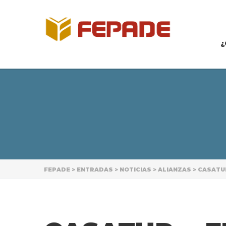
¿
FEPADE
>
ENTRADAS
>
NOTICIAS
>
ALIANZAS
>
CASATUR