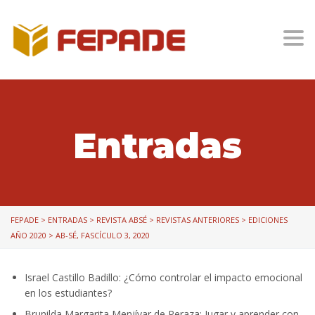
Togg
Entradas
FEPADE
>
ENTRADAS
>
REVISTA ABSÉ
>
REVISTAS ANTERIORES
>
EDICIONES
AÑO 2020
>
AB-SÉ, FASCÍCULO 3, 2020
Israel Castillo Badillo: ¿Cómo controlar el impacto emocional
en los estudiantes?
Brunilda Margarita Menjívar de Peraza: Jugar y aprender con