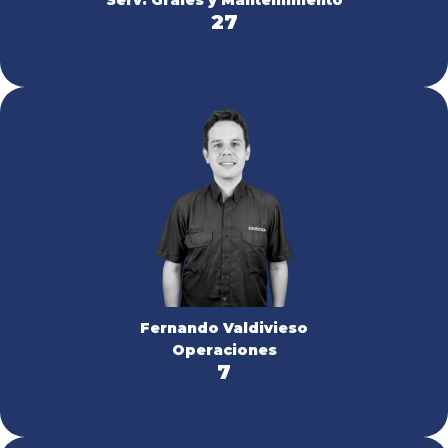
Serv. Grales y Mantenimiento
27
Fernando Valdivieso
Operaciones
7