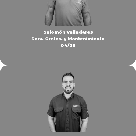
Salomón Valladares
Serv. Grales. y Mantenimiento
04/05