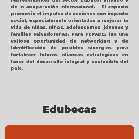
representantes del sector público, privado y
de la cooperación internacional. El espacio
promovió el impulso de acciones con impacto
social, especialmente orientadas a mejorar la
vida de niñas, niños, adolescentes, jóvenes y
familias salvadoreñas. Para FEPADE, fue una
valiosa oportunidad de networking y de
identificación de posibles sinergias para
fortalecer futuras alianzas estratégicas en
favor del desarrollo integral y sostenible del
país.
Edubecas