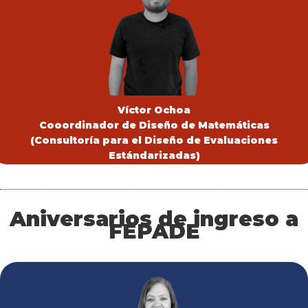
Víctor Ochoa
Cooordinador de Diseño de Matemáticas
(Consultoría para el Diseño de Evaluaciones
Estándarizadas)
Aniversarios de ingreso a
FEPADE