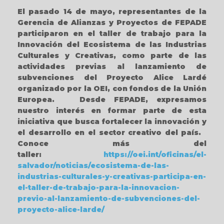
El pasado 14 de mayo, representantes de la
Gerencia de Alianzas y Proyectos de FEPADE
participaron en el taller de trabajo para la
Innovación del Ecosistema de las Industrias
Culturales y Creativas, como parte de las
actividades previas al lanzamiento de
subvenciones del Proyecto Alice Lardé
organizado por la OEI, con fondos de la Unión
Europea. Desde FEPADE, expresamos
nuestro interés en formar parte de esta
iniciativa que busca fortalecer la innovación y
el desarrollo en el sector creativo del país.
Conoce más del
taller:
https://oei.int/oficinas/el-
salvador/noticias/ecosistema-de-las-
industrias-culturales-y-creativas-participa-en-
el-taller-de-trabajo-para-la-innovacion-
previo-al-lanzamiento-de-subvenciones-del-
proyecto-alice-larde/